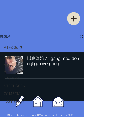
部落格
All Posts
All Posts
以終為始 / I gang med den
rigtige overgang
Thinking
Urban
DNgroup
STEENSSEN
70 MEDiA
1234Design
總部：Tobaksgaarden 3, 8700 Horsens, Denmark 丹麥