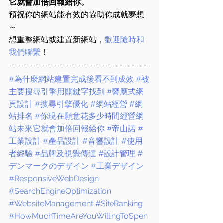
它就會加倍回報給你。
預祝你的網站能有效的協助你成就夢想
～
想重整網站或建置新網站，
歡迎隨時和
我們聯繫
！
#為什麼網站建置完成後看不到成效
#被
主要搜尋引擎用關鍵字找到
#響應式網
頁設計
#搜尋引擎優化
#網站經營
#網
站排名
#你現在願意花多少時間經營網
站未來它就會加倍回報給你
#帝山諾
#
工業設計
#產品設計
#音響設計
#使用
者經驗
#品牌及視覺傳達
#設計管理
#
デンマークのデザイン
#工業デザイン
#ResponsiveWebDesign
#SearchEngineOptimization
#WebsiteManagement
#SiteRanking
#HowMuchTimeAreYouWillingToSpen