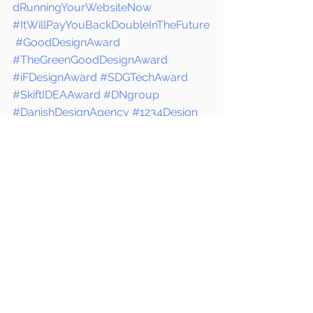
dRunningYourWebsiteNow
#ItWillPayYouBackDoubleInTheFuture
#GoodDesignAward
#TheGreenGoodDesignAward
#iFDesignAward
#SDGTechAward
#SkiftIDEAAward
#DNgroup
#DanishDesignAgency
#1234Design
DNgroup
查看全部
最新文章