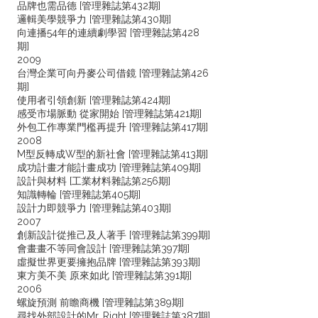
品牌也需品德 [管理雜誌第432期]
邏輯美學競爭力 [管理雜誌第430期]
向連播54年的連續劇學習 [管理雜誌第428
期]
2009
台灣企業可向丹麥公司借鏡 [管理雜誌第426
期]
使用者引領創新 [管理雜誌第424期]
感受市場脈動 從家開始 [管理雜誌第421期]
外包工作專業門檻再提升 [管理雜誌第417期]
2008
M型反轉成W型的新社會 [管理雜誌第413期]
成功計畫才能計畫成功 [管理雜誌第409期]
設計與材料 [工業材料雜誌第256期]
知識轉輪 [管理雜誌第405期]
設計力即競爭力 [管理雜誌第403期]
2007
創新設計從推己及人著手 [管理雜誌第399期]
會畫畫不等同會設計 [管理雜誌第397期]
虛擬世界更要擁抱品牌 [管理雜誌第393期]
東方美不美 原來如此 [管理雜誌第391期]
2006
螺旋預測 前瞻商機 [管理雜誌第389期]
尋找外部設計的Mr. Right [管理雜誌第387期]