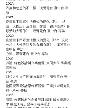
2023
丹麥和您想的不一樣，漢聲電台 臺中台 專
訪
2021
疫情當下民眾生活模式的變化《Part II 結
語；人性設計及居住、交通、視訊授課和各
類活動大暫停》，漢聲電台 臺中台 專訪
2020
疫情當下民眾生活模式的變化《Part I 現況
分析；人性設計及飲食和衣著》，漢聲電台
臺中台 專訪
心流，漢聲電台 臺中台 專訪
2019
演講 [綠色設計與企業倫理] 大同大學 事業經
營學系
2018
斜槓人生從不同面向看設計，漢聲電台 臺中
台 專訪
協同授課 [設計思維研習營] 工業技術研究院
材化所+生醫所
2016
演講 [未來醫材的創新設計思維] 國立臺灣大
學 機械工程、醫學工程學系所