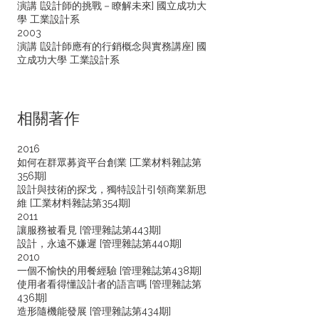
演講 [設計師的挑戰－瞭解未來] 國立成功大
學 工業設計系
2003
演講 [設計師應有的行銷概念與實務講座] 國
立成功大學 工業設計系
相關著作
2016
如何在群眾募資平台創業 [工業材料雜誌第
356期]
設計與技術的探戈，獨特設計引領商業新思
維 [工業材料雜誌第354期]
2011
讓服務被看見 [管理雜誌第443期]
設計，永遠不嫌遲 [管理雜誌第440期]
2010
一個不愉快的用餐經驗 [管理雜誌第438期]
使用者看得懂設計者的語言嗎 [管理雜誌第
436期]
造形隨機能發展 [管理雜誌第434期]