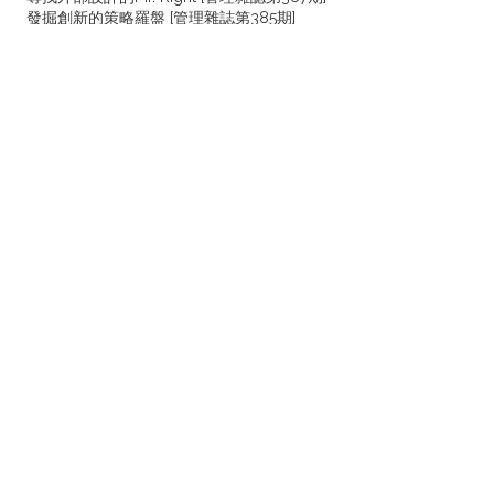
發掘創新的策略羅盤 [管理雜誌第385期]
整頓你的設計團隊 [管理雜誌第383期]
2006年商機大預測 [管理雜誌第382期]
2002
探索新世代之設計思維與技術發展 [鞋技通
訊第123期]
1996
產品設計師之創意與設計行為之關係研究
[第二屆設計與管理學術暨實務研討會，中華
民國管理科學學會學術論文期刊]
1995
工業設計師之創意與設計行為之關係研究
[碩士論文]
企業設計部門主管的領導行為對產品設計師
創意激發之關係研究 [第一屆設計與管理學
術暨實務研討會，中華民國管理科學學會學
術論文期刊]
1992
[譯作] Reebok 運動鞋設計 [設計資訊室簡訊
第11期，經濟部工業局，原文Designing
Reeboks, Design World, Number 22, 1991]
1991
[譯作] 關節功能輔助器 [設計資訊室簡訊第1