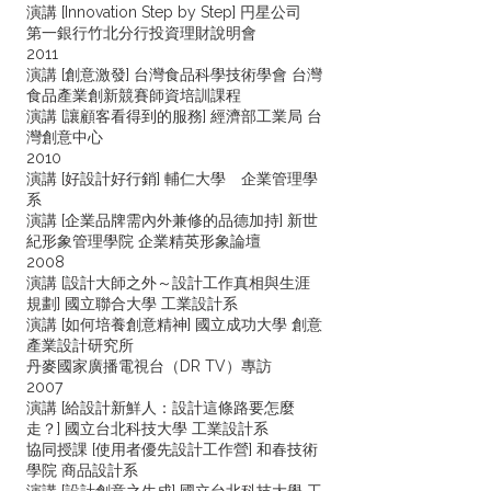
演講 [Innovation Step by Step] 円星公司
第一銀行竹北分行投資理財說明會
2011
演講 [創意激發] 台灣食品科學技術學會 台灣
食品產業創新競賽師資培訓課程
演講 [讓顧客看得到的服務] 經濟部工業局 台
灣創意中心
2010
演講 [好設計好行銷] 輔仁大學 企業管理學
系
演講 [企業品牌需內外兼修的品德加持] 新世
紀形象管理學院 企業精英形象論壇
2008
演講 [設計大師之外～設計工作真相與生涯
規劃] 國立聯合大學 工業設計系
演講 [如何培養創意精神] 國立成功大學 創意
產業設計研究所
丹麥國家廣播電視台（DR TV）專訪
2007
演講 [給設計新鮮人：設計這條路要怎麼
走？] 國立台北科技大學 工業設計系
協同授課 [使用者優先設計工作營] 和春技術
學院 商品設計系