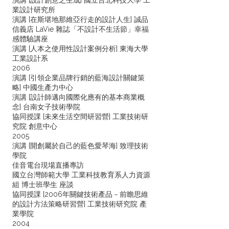
演講 [設計創意之生成] 國立台北科技大學 工
業設計研究所
演講 [在斯堪地那維亞行走的設計人生] 誠品
信義店 LaVie 雜誌「不設計不生活節」幸福
感體驗講座
演講 [人本之使用性設計案例分析] 東海大學
工業設計系
2006
演講 [引領企業品牌行銷的藍海設計關鍵策
略] 中國生產力中心
演講 [設計師邁向國際化應有的基本商業概
念] 台南女子技術學院
協同授課 [未來生活空間研習營] 工業技術研
究院 創意中心
2005
演講 [開創屬於自己的藍色愛琴海] 致理技術
學院
佳音電台現場直播專訪
國立台灣師範大學 工業科技教育系人力資源
組 博士班學生 座談
協同授課 [2006年關鍵技術產品－前瞻思維
的設計方法策略研習營] 工業技術研究院 產
業學院
2004