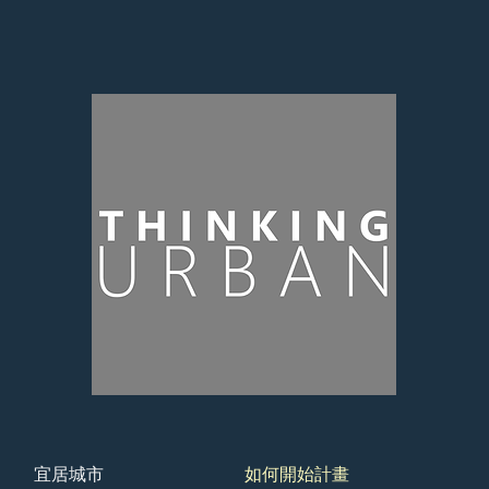
宜居城市
如何開始計畫